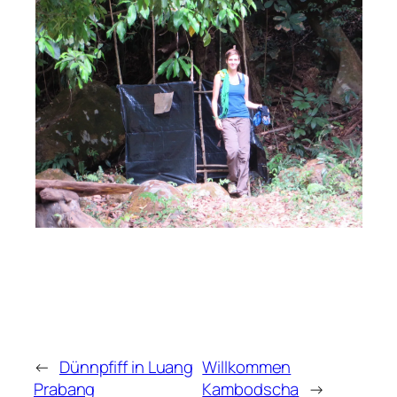
←
Dünnpfiff in Luang
Willkommen
Prabang
Kambodscha
→