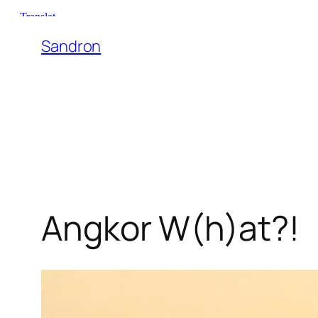
Zum
Inhalt
Sandron
springen
Angkor W(h)at?!