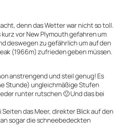
cht, denn das Wetter war nicht so toll.
is kurz vor New Plymouth gefahren um
und deswegen zu gefährlich um auf den
s Peak (1966m) zufrieden geben müssen.
hon anstrengend und steil genug! Es
ine Stunde) ungleichmäßige Stufen
ieder runter rutschen 🙂 Und das bei
 Seiten das Meer, direkter Blick auf den
 man sogar die schneebedeckten