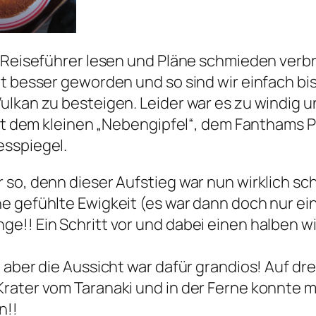
 Reiseführer lesen und Pläne schmieden verbra
ht besser geworden und so sind wir einfach b
ulkan zu besteigen. Leider war es zu windig 
 mit dem kleinen „Nebengipfel“, dem Fantham
esspiegel.
 so, denn dieser Aufstieg war nun wirklich sc
ne gefühlte Ewigkeit (es war dann doch nur e
e!! Ein Schritt vor und dabei einen halben w
aber die Aussicht war dafür grandios! Auf drei
Krater vom Taranaki und in der Ferne konnte
n!!