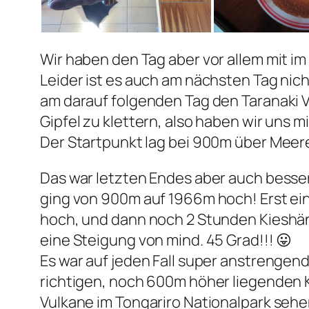
Wir haben den Tag aber vor allem mit im
Leider ist es auch am nächsten Tag nic
am darauf folgenden Tag den Taranaki V
Gipfel zu klettern, also haben wir uns
Der Startpunkt lag bei 900m über Meer
Das war letzten Endes aber auch besser
ging von 900m auf 1966m hoch! Erst ei
hoch, und dann noch 2 Stunden Kieshäng
eine Steigung von mind. 45 Grad!!! 😛
Es war auf jeden Fall super anstrengend 
richtigen, noch 600m höher liegenden 
Vulkane im Tongariro Nationalpark sehe