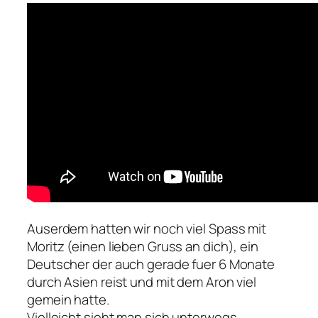
Auserdem hatten wir noch viel Spass mit
Moritz (einen lieben Gruss an dich), ein
Deutscher der auch gerade fuer 6 Monate
durch Asien reist und mit dem Aron viel
gemein hatte.
Vielleicht sieht man sich unterwegs