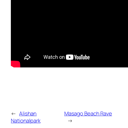
←
Alishan
Masago Beach Rave
Nationalpark
→