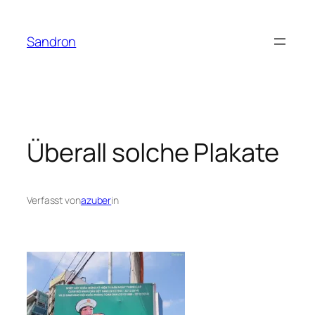
Zum
Inhalt
Sandron
springen
Überall solche Plakate
Verfasst von
azuber
in