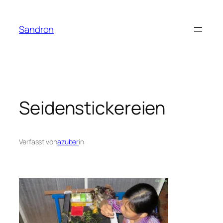
Zum
Inhalt
Sandron
springen
Seidenstickereien
Verfasst von
azuber
in