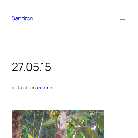
Zum
Inhalt
Sandron
springen
27.05.15
Verfasst von
azuber
in