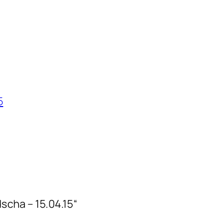
5
cha – 15.04.15“